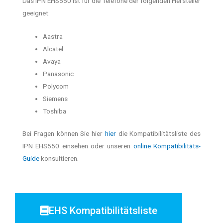
Das IPN EHS550 ist für die Telefone der folgenden Hersteller
geeignet:
Aastra
Alcatel
Avaya
Panasonic
Polycom
Siemens
Toshiba
Bei Fragen können Sie hier
hier
die Kompatibilitätsliste des
IPN EHS550 einsehen oder unseren
online Kompatibilitäts-
Guide
konsultieren.
EHS Kompatibilitätsliste