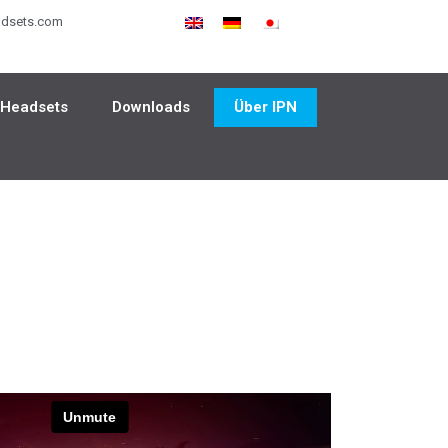
adsets.com
 Headsets
Downloads
Über IPN